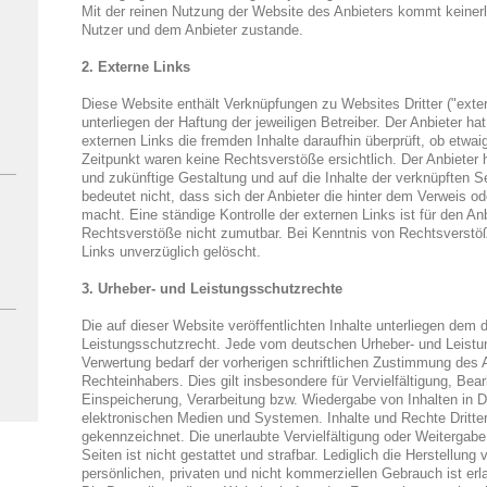
Mit der reinen Nutzung der Website des Anbieters kommt keiner
Nutzer und dem Anbieter zustande.
2. Externe Links
Diese Website enthält Verknüpfungen zu Websites Dritter ("exte
unterliegen der Haftung der jeweiligen Betreiber. Der Anbieter ha
externen Links die fremden Inhalte daraufhin überprüft, ob etw
Zeitpunkt waren keine Rechtsverstöße ersichtlich. Der Anbieter ha
und zukünftige Gestaltung und auf die Inhalte der verknüpften 
bedeutet nicht, dass sich der Anbieter die hinter dem Verweis od
macht. Eine ständige Kontrolle der externen Links ist für den A
Rechtsverstöße nicht zumutbar. Bei Kenntnis von Rechtsverstöß
Links unverzüglich gelöscht.
3. Urheber- und Leistungsschutzrechte
Die auf dieser Website veröffentlichten Inhalte unterliegen dem
Leistungsschutzrecht. Jede vom deutschen Urheber- und Leistu
Verwertung bedarf der vorherigen schriftlichen Zustimmung des A
Rechteinhabers. Dies gilt insbesondere für Vervielfältigung, Bea
Einspeicherung, Verarbeitung bzw. Wiedergabe von Inhalten in 
elektronischen Medien und Systemen. Inhalte und Rechte Dritter
gekennzeichnet. Die unerlaubte Vervielfältigung oder Weitergabe 
Seiten ist nicht gestattet und strafbar. Lediglich die Herstellun
persönlichen, privaten und nicht kommerziellen Gebrauch ist erl