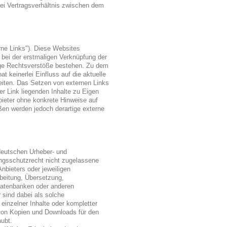
lei Vertragsverhältnis zwischen dem
rne Links"). Diese Websites
t bei der erstmaligen Verknüpfung der
aige Rechtsverstöße bestehen. Zu dem
t keinerlei Einfluss auf die aktuelle
Seiten. Das Setzen von externen Links
er Link liegenden Inhalte zu Eigen
nbieter ohne konkrete Hinweise auf
en werden jedoch derartige externe
 deutschen Urheber- und
ngsschutzrecht nicht zugelassene
nbieters oder jeweiligen
rbeitung, Übersetzung,
Datenbanken oder anderen
 sind dabei als solche
einzelner Inhalte oder kompletter
g von Kopien und Downloads für den
aubt.