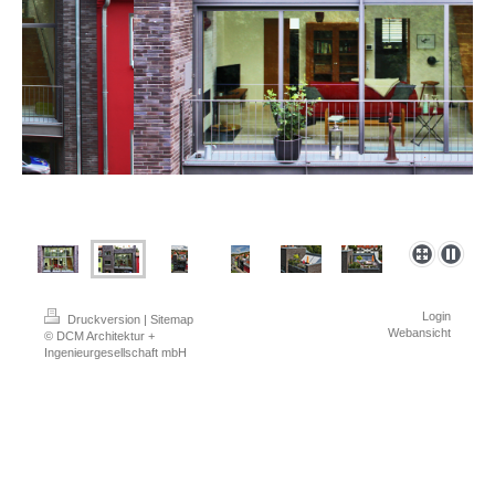
Login
Druckversion
|
Sitemap
Webansicht
© DCM Architektur +
Ingenieurgesellschaft mbH