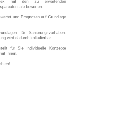
Kontex mit den zu erwartenden
sparpotentiale bewerten.
bewertet und Prognosen auf Grundlage
rundlagen für Sanierungsvorhaben.
ng wird dadurch kalkulierbar.
ellt für Sie individuelle Konzepte
mit Ihnen.
chten!